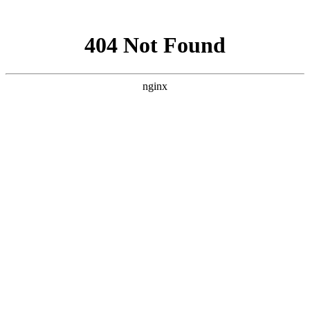
网站地图
中国永春翁公祠武术馆
设为首页
加入收藏
联系我们
网站首页
武馆概况
拳术简介
馆务活动
拳术套路
学术交流