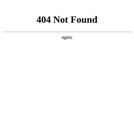
网站地图
中国永春翁公祠武术馆
设为首页
加入收藏
联系我们
网站首页
武馆概况
拳术简介
馆务活动
拳术套路
学术交流