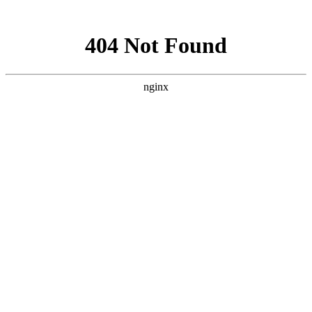
网站地图
中国永春翁公祠武术馆
设为首页
加入收藏
联系我们
网站首页
武馆概况
拳术简介
馆务活动
拳术套路
学术交流