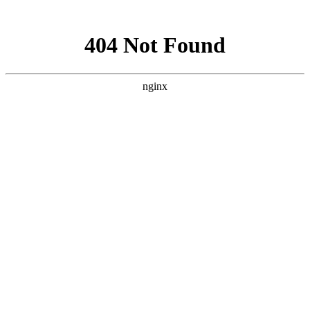
网站地图
中国永春翁公祠武术馆
设为首页
加入收藏
联系我们
网站首页
武馆概况
拳术简介
馆务活动
拳术套路
学术交流