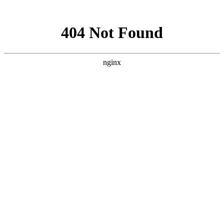
网站地图
中国永春翁公祠武术馆
设为首页
加入收藏
联系我们
网站首页
武馆概况
拳术简介
馆务活动
拳术套路
学术交流