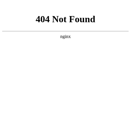
网站地图
中国永春翁公祠武术馆
设为首页
加入收藏
联系我们
网站首页
武馆概况
拳术简介
馆务活动
拳术套路
学术交流