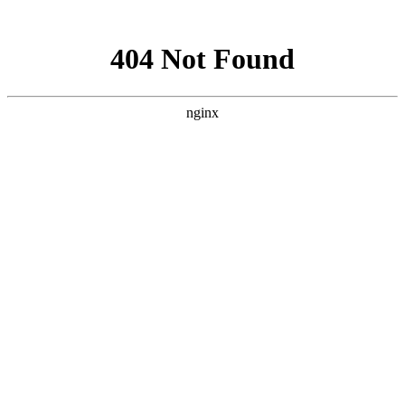
网站地图
Please wait while your
request is being verified...
友情连接
诚济医院
艾普达
中犇软件
西美酒店
盾海科技
鹰眼安防
中犇软件
梦想金话筒
建博会
阿勒山贸易
迎企来